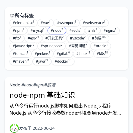
所有标签
1
1
1
1
#element ui
#vue
#wsimport
#webservice
1
3
2
1
1
1
#npm
#mysql
#node
#redis
#nfs
#nginx
1
23
2
2
105
#ftp
#es6
#开发工具
#vscode
#前端
79
2
7
1
#javascript
#springboot
#常见问题
#oracle
1
1
0
16
18
#tomcat
#jenkins
#gitlab
#Linux
#k8s
11
21
13
#maven
#java
#docker
Node
#node
#npm
#前端
node-npm 基础知识
从命令行运行node.js脚本如何退出 Node.js 程序
Node.js 从命令行接收参数node环境变量node开发环
境与生产环境的区别node使用 exports 公开功能npm
包管理器安装所有依赖安装单个软件包更新软件包版本
发布于 2022-06-24