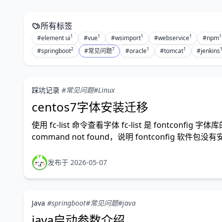
所有标签
1
1
1
1
1
#element ui
#vue
#wsimport
#webservice
#npm
2
7
1
1
#springboot
#常见问题
#oracle
#tomcat
#jenkins
踩坑记录
#常见问题
#Linux
centos7字体安装迁移
使用 fc-list 命令查看字体 fc-list 是 font
command not found，说明 fontconfig 软件包没
发布于 2026-05-07
Java
#springboot
#常见问题
#java
java启动参数介绍