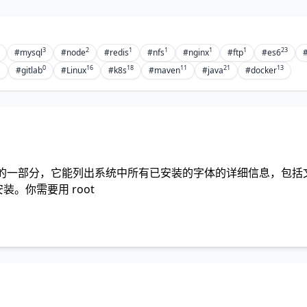
3
2
1
1
1
1
23
#mysql
#node
#redis
#nfs
#nginx
#ftp
#es6
1
0
16
18
11
21
13
#gitlab
#Linux
#k8s
#maven
#java
#docker
config 字体库的一部分，它能列出系统中所有已安装的字体的详细信息，包
有安装。你需要用 root