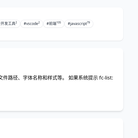
2
2
105
79
#开发工具
#vscode
#前端
#javascript
括文件路径、字体名称和样式等。 如果系统提示 fc-list: