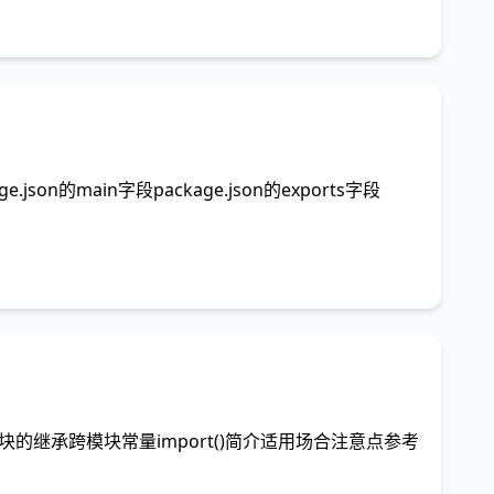
n的main字段package.json的exports字段
合写法模块的继承跨模块常量import()简介适用场合注意点参考