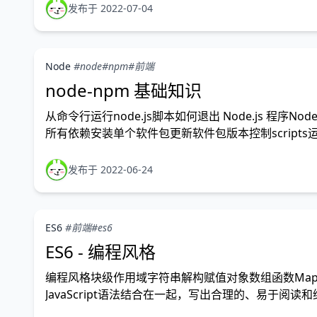
发布于 2022-07-04
Node
#node
#npm
#前端
node-npm 基础知识
从命令行运行node.js脚本如何退出 Node.js 程序N
所有依赖安装单个软件包更新软件包版本控制script
发布于 2022-06-24
ES6
#前端
#es6
ES6 - 编程风格
编程风格块级作用域字符串解构赋值对象数组函数Map结
JavaScript语法结合在一起，写出合理的、易于