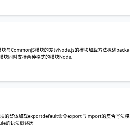
mmonJS模块的差异Node.js的模块加载方法概述package.jso
JS模块同时支持两种格式的模块Node.
模块的整体加载exportdefault命令export与import的复
Module的语法概述历