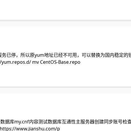
os官方服务已停，所以原yum地址已经不可用，可以替换为国内稳定
etc/yum.repos.d/ mv CentOS-Base.repo
内容从数据库my.cnf内容测试数据库互通性主服务器创建同步账号
lhttps://www.jianshu.com/p