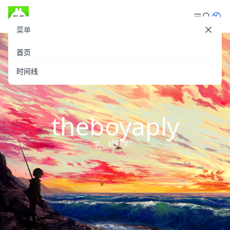
菜单
登录
首页
时间线
theboyaply
学，就硬学！