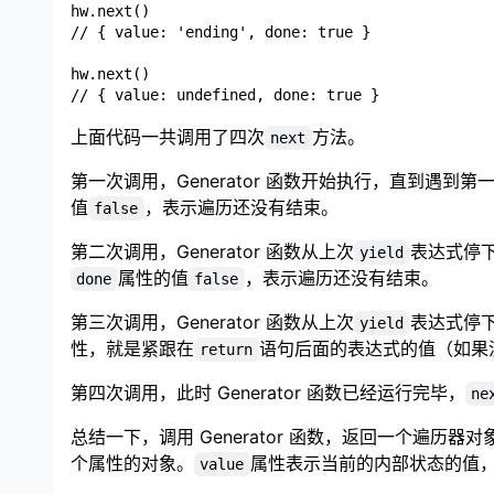
hw.next()

// { value: 'ending', done: true }

hw.next()

上面代码一共调用了四次
方法。
next
第一次调用，Generator 函数开始执行，直到遇到第
值
，表示遍历还没有结束。
false
第二次调用，Generator 函数从上次
表达式停
yield
属性的值
，表示遍历还没有结束。
done
false
第三次调用，Generator 函数从上次
表达式停
yield
性，就是紧跟在
语句后面的表达式的值（如果
return
第四次调用，此时 Generator 函数已经运行完毕，
ne
总结一下，调用 Generator 函数，返回一个遍历器对
个属性的对象。
属性表示当前的内部状态的值
value