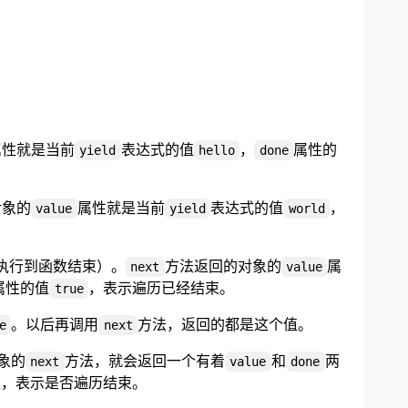
属性就是当前
表达式的值
，
属性的
yield
hello
done
对象的
属性就是当前
表达式的值
，
value
yield
world
执行到函数结束）。
方法返回的对象的
属
next
value
属性的值
，表示遍历已经结束。
true
。以后再调用
方法，返回的都是这个值。
e
next
对象的
方法，就会返回一个有着
和
两
next
value
done
值，表示是否遍历结束。