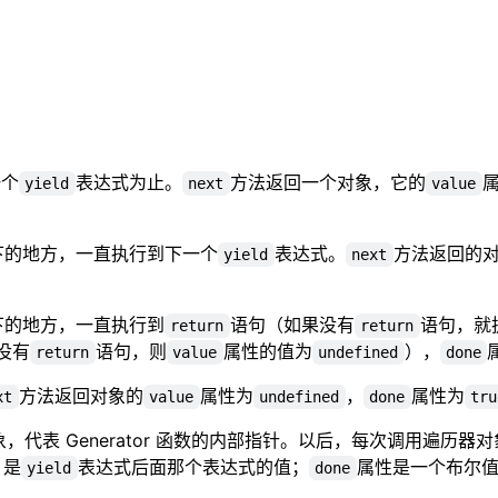
一个
表达式为止。
方法返回一个对象，它的
yield
next
value
下的地方，一直执行到下一个
表达式。
方法返回的
yield
next
下的地方，一直执行到
语句（如果没有
语句，就
return
return
没有
语句，则
属性的值为
），
return
value
undefined
done
方法返回对象的
属性为
，
属性为
xt
value
undefined
done
tru
象，代表 Generator 函数的内部指针。以后，每次调用遍历器
，是
表达式后面那个表达式的值；
属性是一个布尔
yield
done