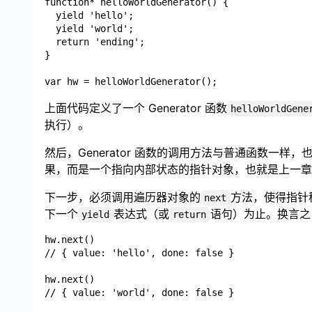
function* helloWorldGenerator() {

  yield 'hello';

  yield 'world';

  return 'ending';

}

上面代码定义了一个 Generator 函数
helloWorldGene
执行）。
然后，Generator 函数的调用方法与普通函数一样
果，而是一个指向内部状态的指针对象，也就是上一章介绍的遍
下一步，必须调用遍历器对象的
方法，使得指针
next
下一个
表达式（或
语句）为止。换言之，G
yield
return
hw.next()

// { value: 'hello', done: false }

hw.next()

// { value: 'world', done: false }
