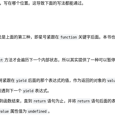
，写在哪个位置。这导致下面的写法都能通过。
的写法是上面的第三种，即星号紧跟在
关键字后面。本书
function
方法才会遍历下一个内部状态，所以其实提供了一种可以暂
xt
将紧跟在
后面的那个表达式的值，作为返回的对象的
yield
val
到遇到下一个
表达式。
yield
到函数结束，直到
语句为止，并将
语句后面的
return
return
属性值为
。
value
undefined