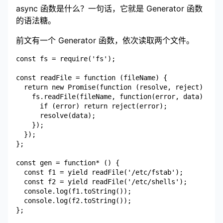
async 函数是什么？一句话，它就是 Generator 函数
的语法糖。
前文有一个 Generator 函数，依次读取两个文件。
const fs = require('fs');

const readFile = function (fileName) {

  return new Promise(function (resolve, reject) {

    fs.readFile(fileName, function(error, data) {

      if (error) return reject(error);

      resolve(data);

    });

  });

};

const gen = function* () {

  const f1 = yield readFile('/etc/fstab');

  const f2 = yield readFile('/etc/shells');

  console.log(f1.toString());

  console.log(f2.toString());
