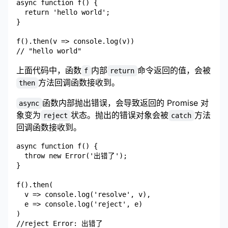
async function f() {

  return 'hello world';

}

f().then(v => console.log(v))

上面代码中，函数
内部
命令返回的值，会被
f
return
方法回调函数接收到。
then
函数内部抛出错误，会导致返回的 Promise 对
async
象变为
状态。抛出的错误对象会被
方法
reject
catch
回调函数接收到。
async function f() {

  throw new Error('出错了');

}

f().then(

  v => console.log('resolve', v),

  e => console.log('reject', e)

)
