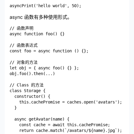
async 函数有多种使用形式。
// 函数声明

async function foo() {}

// 函数表达式

const foo = async function () {};

// 对象的方法

let obj = { async foo() {} };

obj.foo().then(...)

// Class 的方法

class Storage {

  constructor() {

    this.cachePromise = caches.open('avatars');

  }

  async getAvatar(name) {

    const cache = await this.cachePromise;

    return cache.match(`/avatars/${name}.jpg`);
