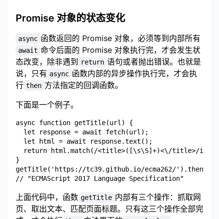
Promise 对象的状态变化
函数返回的 Promise 对象，必须等到内部所有
async
命令后面的 Promise 对象执行完，才会发生状
await
态改变，除非遇到
语句或者抛出错误。也就是
return
说，只有
函数内部的异步操作执行完，才会执
async
行
方法指定的回调函数。
then
下面是一个例子。
async function getTitle(url) {

  let response = await fetch(url);

  let html = await response.text();

  return html.match(/<title>([\s\S]+)<\/title>/i)[1]
}

getTitle('https://tc39.github.io/ecma262/').then(con
上面代码中，函数
内部有三个操作：抓取网
getTitle
页、取出文本、匹配页面标题。只有这三个操作全部完