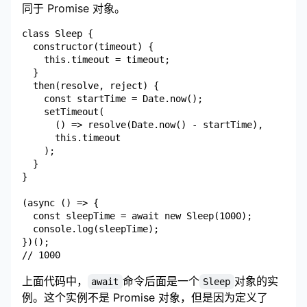
同于 Promise 对象。
class Sleep {

  constructor(timeout) {

    this.timeout = timeout;

  }

  then(resolve, reject) {

    const startTime = Date.now();

    setTimeout(

      () => resolve(Date.now() - startTime),

      this.timeout

    );

  }

}

(async () => {

  const sleepTime = await new Sleep(1000);

  console.log(sleepTime);

})();

上面代码中，
命令后面是一个
对象的实
await
Sleep
例。这个实例不是 Promise 对象，但是因为定义了