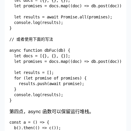
  let docs = [{}, {}, {}];

  let promises = docs.map((doc) => db.post(doc));

  let results = await Promise.all(promises);

  console.log(results);

}

// 或者使用下面的写法

async function dbFuc(db) {

  let docs = [{}, {}, {}];

  let promises = docs.map((doc) => db.post(doc));

  let results = [];

  for (let promise of promises) {

    results.push(await promise);

  }

  console.log(results);

第四点，async 函数可以保留运行堆栈。
const a = () => {

  b().then(() => c());
