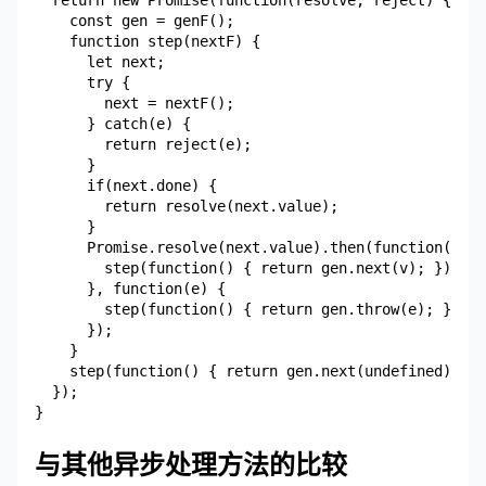
  return new Promise(function(resolve, reject) {

    const gen = genF();

    function step(nextF) {

      let next;

      try {

        next = nextF();

      } catch(e) {

        return reject(e);

      }

      if(next.done) {

        return resolve(next.value);

      }

      Promise.resolve(next.value).then(function(v) {

        step(function() { return gen.next(v); });

      }, function(e) {

        step(function() { return gen.throw(e); });

      });

    }

    step(function() { return gen.next(undefined); })
  });

与其他异步处理方法的比较