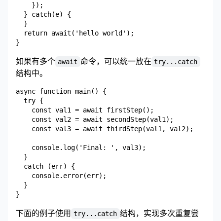
    });

  } catch(e) {

  }

  return await('hello world');

如果有多个
命令，可以统一放在
await
try...catch
结构中。
async function main() {

  try {

    const val1 = await firstStep();

    const val2 = await secondStep(val1);

    const val3 = await thirdStep(val1, val2);

    console.log('Final: ', val3);

  }

  catch (err) {

    console.error(err);

  }

下面的例子使用
结构，实现多次重复尝
try...catch