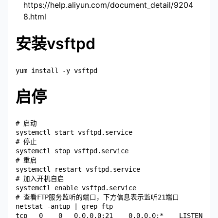
https://help.aliyun.com/document_detail/9204
8.html
安装vsftpd
启停
# 启动

systemctl start vsftpd.service

# 停止

systemctl stop vsftpd.service

# 重启

systemctl restart vsftpd.service

# 加入开机自启

systemctl enable vsftpd.service

# 查看FTP服务监听的端口，下方信息表示监听21端口

netstat -antup | grep ftp
