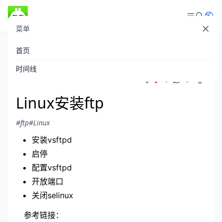
菜单
登录
首页
theboyaply
发布于 2022-01-05
/
601 阅读
时间线
0
0
Linux安装ftp
#ftp
#Linux
安装vsftpd
启停
配置vsftpd
开放端口
关闭selinux
参考链接：