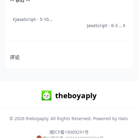
-- end --
JavaScript - 5-10...
JavaScript - 6-3 ...
评论
theboyaply
© 2026
theboyaply
. All Rights Reserved. Powered by
Halo
.
湘ICP备19009291号