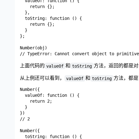
  valueOf: function () {

    return {};

  },

  toString: function () {

    return {};

  }

};

Number(obj)

上面代码的
和
方法，返回的都是对
valueOf
toString
从上例还可以看到，
和
方法，都是
valueOf
toString
Number({

  valueOf: function () {

    return 2;

  }

})

// 2

Number({

  toString: function () {
