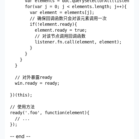
      var elements = doc.querySelectorAll(listener.s
      for(var j = 0; j < elements.length; j++){

        var element = elements[j];

        // 确保回调函数只会对该元素调用一次

        if(!element.ready){

          element.ready = true;

          // 对该节点调用回调函数

          listener.fn.call(element, element);

        }

      }

    }

  }

  // 对外暴露ready

  win.ready = ready;

})(this);

// 使用方法

ready('.foo', function(element){

  // ...

-- end --