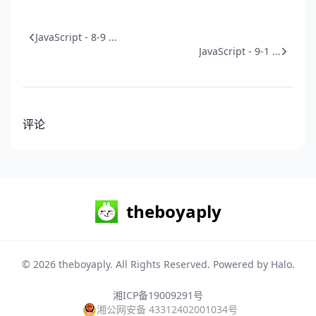
JavaScript - 8-9 ...
JavaScript - 9-1 ...
评论
theboyaply
© 2026
theboyaply
. All Rights Reserved. Powered by
Halo
.
湘ICP备19009291号
湘公网安备 43312402001034号