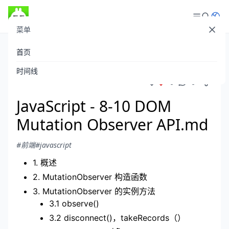
菜单
登录
首页
theboyaply
发布于 2021-06-21
/
541 阅读
时间线
0
0
JavaScript - 8-10 DOM
Mutation Observer API.md
#前端
#javascript
1. 概述
2. MutationObserver 构造函数
3. MutationObserver 的实例方法
3.1 observe()
3.2 disconnect()，takeRecords（）