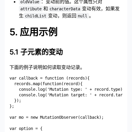
：变动前的值。这个属性只对
oldValue
和
变动有效，如果发
attribute
characterData
生
变动，则返回
。
childList
null
5. 应用示例
5.1 子元素的变动
下面的例子说明如何读取变动记录。
var callback = function (records){

  records.map(function(record){

    console.log('Mutation type: ' + record.type);

    console.log('Mutation target: ' + record.target)
  });

};

var mo = new MutationObserver(callback);

var option = {
