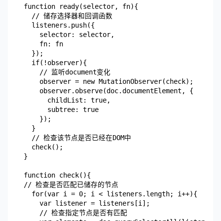
  function ready(selector, fn){

    // 储存选择器和回调函数

    listeners.push({

      selector: selector,

      fn: fn

    });

    if(!observer){

      // 监听document变化

      observer = new MutationObserver(check);

      observer.observe(doc.documentElement, {

        childList: true,

        subtree: true

      });

    }

    // 检查该节点是否已经在DOM中

    check();

  }

  function check(){

  // 检查是否匹配已储存的节点

    for(var i = 0; i < listeners.length; i++){

      var listener = listeners[i];

      // 检查指定节点是否有匹配
