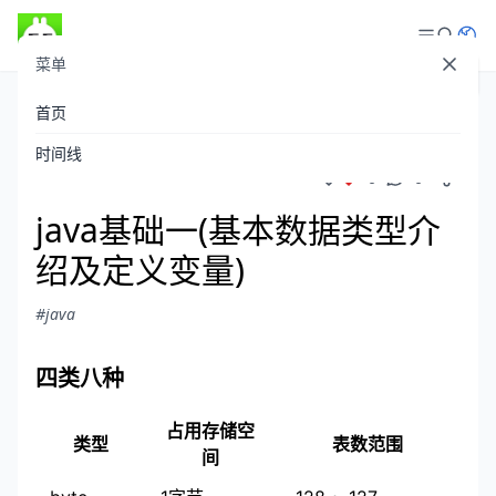
菜单
登录
首页
theboyaply
发布于 2020-01-02
/
1,013 阅读
时间线
0
0
java基础一(基本数据类型介
绍及定义变量)
#java
四类八种
占用存储空
类型
表数范围
间