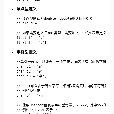
浮点型定义
	// 浮点型默认为double，double默认值为0.0

	double d = 1.1;

	// 如果需要定义float类型，需要加上一个f/F表示定义一个float类型

	float f1 = 1.1f;

字符型定义
	//单引号表示，只能表示一个字符, 涵盖所有书面语字符，包括字母、标点、数字、中文等等。char默认值为空字符。

	char c1 = 'a';

	char c2 = '9';

	char c3 = '中';

	// char可以表示转义字符, 使用\来将其后面的字符转变为特殊字符型常量

	// 例如换行符

	char c4 = '\n';

	// 使用Unicode值表示字符型常量, \uxxx，其中xxx代表一个十六进制整数, 每个字符对应一个数值

	// 例如 \u1234 表示 ?
