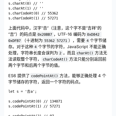
s.charAt(0) // ''

s.charAt(1) // ''

s.charCodeAt(0) // 55362

上面代码中，汉字“𠮷”（注意，这个字不是“吉祥”的
“吉”）的码点是
，UTF-16 编码为
0x20BB7
0xD842 
（十进制为
），需要
个字节储
0xDFB7
55362 57271
4
存。对于这种
个字节的字符，JavaScript 不能正确
4
处理，字符串长度会误判为
，而且
方法无
2
charAt()
法读取整个字符，
方法只能分别返回前
charCodeAt()
两个字节和后两个字节的值。
ES6 提供了
方法，能够正确处理 4 个
codePointAt()
字节储存的字符，返回一个字符的码点。
let s = '𠮷a';

s.codePointAt(0) // 134071

s.codePointAt(1) // 57271
