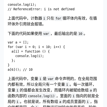
console.log(i);

上面代码中，计数器
只在
循环体内有效，在循
i
for
环体外引用就会报错。
下面的代码如果使用
，最后输出的是
。
var
10
var a = [];

for (var i = 0; i < 10; i++) {

  a[i] = function () {

    console.log(i);

  };

}

上面代码中，变量
是
命令声明的，在全局范围
i
var
内都有效，所以全局只有一个变量
。每一次循环，
i
变量
的值都会发生改变，而循环内被赋给数组
的
i
a
函数内部的
，里面的
指向的就是全
console.log(i)
i
局的
。也就是说，所有数组
的成员里面的
，指
i
a
i