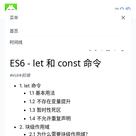
菜单
登录
首页
theboyaply
发布于 2021-07-04
/
996 阅读
时间线
0
0
ES6 - let 和 const 命令
#es6
#前端
1. let 命令
1.1 基本用法
1.2 不存在变量提升
1.3 暂时性死区
1.4 不允许重复声明
2. 块级作用域
2.1 为什么需要块级作用域？