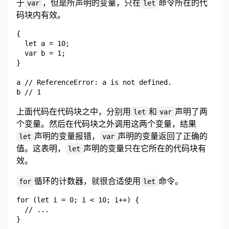
于
，但是所声明的变量，只在
命令所在的代
var
let
码块内有效。
{

  let a = 10;

  var b = 1;

}

a // ReferenceError: a is not defined.

上面代码在代码块之中，分别用
和
声明了两
let
var
个变量。然后在代码块之外调用这两个变量，结果
声明的变量报错，
声明的变量返回了正确的
let
var
值。这表明，
声明的变量只在它所在的代码块有
let
效。
循环的计数器，就很合适使用
命令。
for
let
for (let i = 0; i < 10; i++) {

  // ...

}
