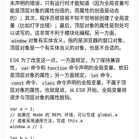
未声明的错误，只有运行时才能知道（因为全局变量可
能是顶层对象的属性创造的，而属性的创造是动态
的）；其次，程序员很容易不知不觉地就创建了全局变
量（比如打字出错）；最后，顶层对象的属性是到处可
以读写的，这非常不利于模块化编程。另一方面，
对象有实体含义，指的是浏览器的窗口对象，
window
顶层对象是一个有实体含义的对象，也是不合适的。
ES6 为了改变这一点，一方面规定，为了保持兼容
性，
命令和
命令声明的全局变量，依旧
var
function
是顶层对象的属性；另一方面规定，
命令、
let
命令、
命令声明的全局变量，不属于顶
const
class
层对象的属性。也就是说，从 ES6 开始，全局变量将
逐步与顶层对象的属性脱钩。
var a = 1;

// 如果在 Node 的 REPL 环境，可以写成 global.a

// 或者采用通用方法，写成 this.a

window.a // 1

let b = 1;
