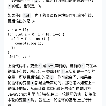
向的都是同一个
，导致运行时输出的是最后一轮的
i
的值，也就是 10。
i
如果使用
，声明的变量仅在块级作用域内有效，
let
最后输出的是 6。
var a = [];

for (let i = 0; i < 10; i++) {

  a[i] = function () {

    console.log(i);

  };

}

上面代码中，变量
是
声明的，当前的
只在本
i
let
i
轮循环有效，所以每一次循环的
其实都是一个新的
i
变量，所以最后输出的是
。你可能会问，如果每一
6
轮循环的变量
都是重新声明的，那它怎么知道上一
i
轮循环的值，从而计算出本轮循环的值？这是因为
JavaScript 引擎内部会记住上一轮循环的值，初始化
本轮的变量
时，就在上一轮循环的基础上进行计
i
算。