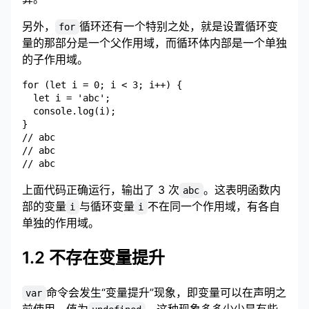
另外，
循环还有一个特别之处，就是设置循环变
for
量的那部分是一个父作用域，而循环体内部是一个单独
的子作用域。
for (let i = 0; i < 3; i++) {

  let i = 'abc';

  console.log(i);

}

// abc

// abc

上面代码正确运行，输出了 3 次
。这表明函数内
abc
部的变量
与循环变量
不在同一个作用域，有各自
i
i
单独的作用域。
1.2 不存在变量提升
命令会发生“变量提升”现象，即变量可以在声明之
var
前使用，值为
。这种现象多多少少是有些